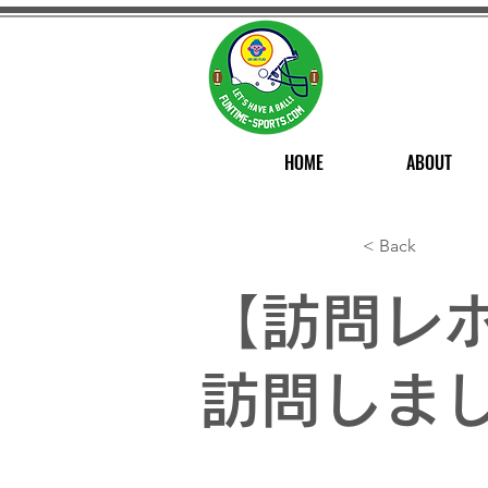
HOME
ABOUT
< Back
【訪問レ
訪問しま