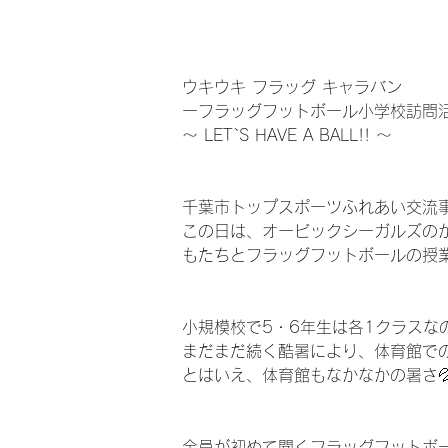
ウキウキ フラッグ キャラバン
ーフラッグフットボール小学校訪問
〜 LET`S HAVE A BALL!! 〜
千葉市トップスポーツふれあい交流
この日は、オービックシーガルズのか
もたちとフラッグフットボールの授
小規模校で5・6年生は各1クラスな
まだまだ続く酷暑により、体育館で
とはいえ、体育館もなかなかの暑さ💦
全員が初めて聞くフラッグフットボ