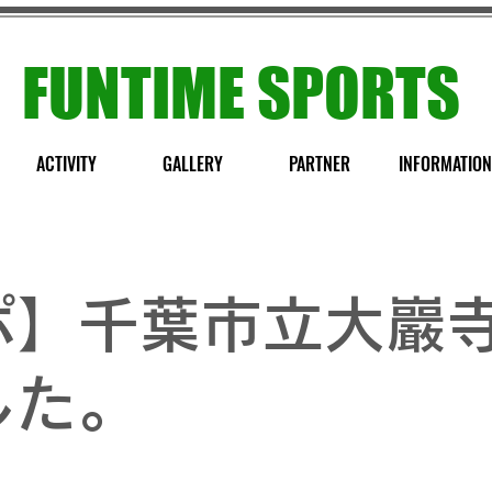
FUNTIME SPORTS
ACTIVITY
GALLERY
PARTNER
INFORMATION
ポ】千葉市立大巖
した。