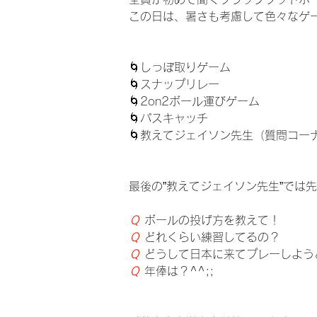
この日は、暑さも考慮して色々なゲ
🌀しっぽ取りゲーム
🌀スナップリレー
🌀2on2ボール運びゲーム
🌀パスキャッチ
🌀教えてジェイソン先生（質問コー
最後の”教えてジェイソン先生”では
Ｑ 
ボールの投げ方を教えて！
Ｑ 
どれくらい練習してるの？
Ｑ 
どうして日本に来てプレーしよう
Ｑ 
年俸は？^^;;