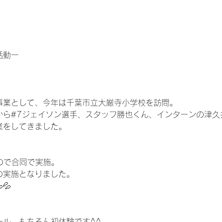
活動ー
事業として、今年は千葉市立大厳寺小学校を訪問。
ら#7ジェイソン選手、スタッフ勝也くん、インターンの津久
業をしてきました。
ので合同で実施。
の実施となりました。
💦
ール。もちろん初体験です^^