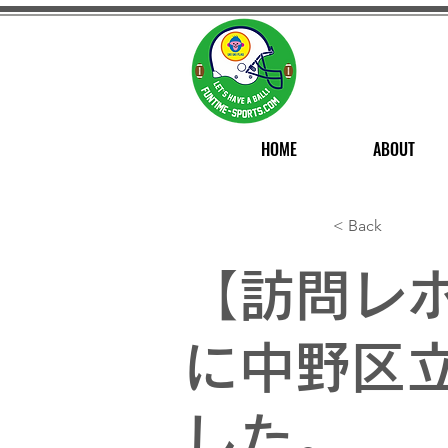
HOME
ABOUT
< Back
【訪問レポ
に中野区
した。