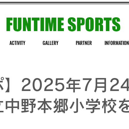
FUNTIME SPORTS
ACTIVITY
GALLERY
PARTNER
INFORMATION
】2025年7月2
立中野本郷小学校