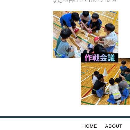
また29日‼️ Let’s have a ball🏈.
HOME
ABOUT