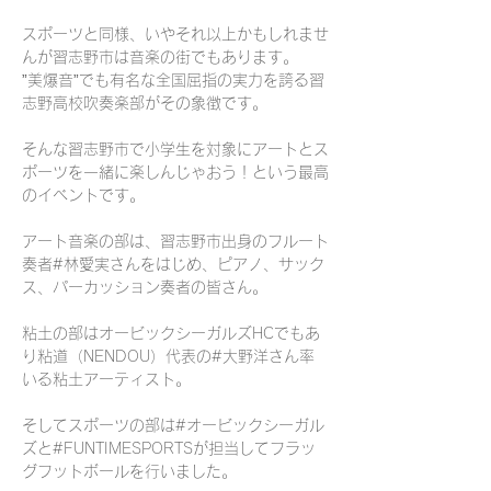
スポーツと同様、いやそれ以上かもしれませ
んが習志野市は音楽の街でもあります。
”美爆音”でも有名な全国屈指の実力を誇る習
志野高校吹奏楽部がその象徴です。
そんな習志野市で小学生を対象にアートとス
ポーツを一緒に楽しんじゃおう！という最高
のイベントです。
アート音楽の部は、習志野市出身のフルート
奏者#林愛実さんをはじめ、ピアノ、サック
ス、パーカッション奏者の皆さん。
粘土の部はオービックシーガルズHCでもあ
り粘道（NENDOU）代表の#大野洋さん率
いる粘土アーティスト。
そしてスポーツの部は#オービックシーガル
ズと#FUNTIMESPORTSが担当してフラッ
グフットボールを行いました。