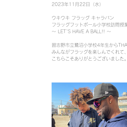
2023年11月22日（水）
ウキウキ フラッグ キャラバン
フラッグフットボール小学校訪問授
〜 LET`S HAVE A BALL!! 〜
習志野市立鷺沼小学校4年生からTHAN
みんながフラッグを楽しんでくれて
こちらこそありがとうございました