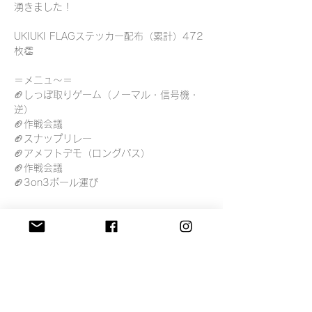
湧きました！
UKIUKI FLAGステッカー配布（累計）472
枚👏
＝メニュ〜＝
🏈しっぽ取りゲーム（ノーマル・信号機・
逆）
🏈作戦会議
🏈スナップリレー
🏈アメフトデモ（ロングパス）
🏈作戦会議
🏈3on3
ボール運び