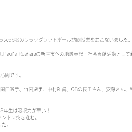
ラス56名のフラッグフットボール訪問授業をおこないました
Paul's Rushersの新座市への地域貢献・社会貢献活動と
の訪問です。
選手、関口選手、竹内選手、中村監督、OBの長田さん、安藤さん
3年生は吸収力が早い！
ドンドン突き進む。
した。