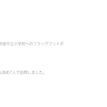
。
して新座市立小学校へのフラッグフットボ
、私含め7人で訪問しました。