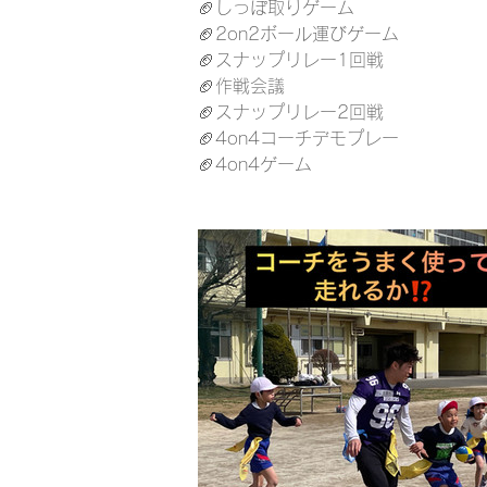
🏈しっぽ取りゲーム
🏈
2on2ボール運びゲーム
🏈
スナップリレー1回戦
🏈
作戦会議
🏈
スナップリレー2回戦
🏈
4on4コーチデモプレー
🏈
4on4ゲーム